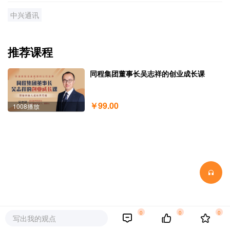
中兴通讯
推荐课程
同程集团董事长吴志祥的创业成长课
￥99.00
1008播放
0
0
0
写出我的观点