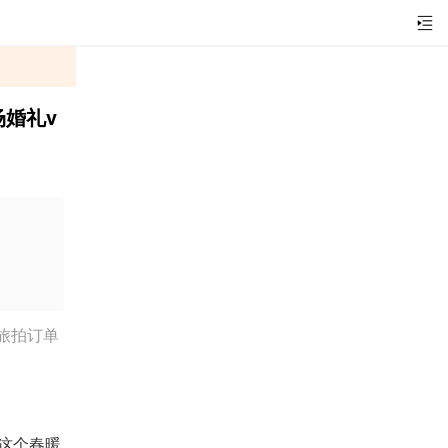
场婚礼v
旅拍订单
这个春暖