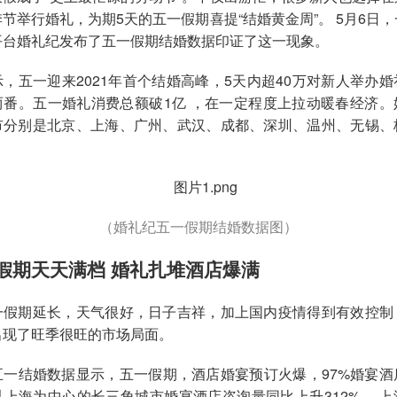
节举行婚礼，为期5天的五一假期喜提“结婚黄金周”。 5月6日
平台婚礼纪发布了五一假期结婚数据印证了这一现象。
，五一迎来2021年首个结婚高峰，5天内超40万对新人举办
两番。五一婚礼消费总额破1亿 ，在一定程度上拉动暖春经济。
市分别是北京、上海、广州、武汉、成都、深圳、温州、无锡、
（婚礼纪五一假期结婚数据图）
假期天天满档 婚礼扎堆酒店爆满
一假期延长，天气很好，日子吉祥，加上国内疫情得到有效控制
出现了旺季很旺的市场局面。
五一结婚数据显示，五一假期，酒店婚宴预订火爆，97%婚宴酒
以上海为中心的长三角城市婚宴酒店咨询量同比上升312% 。上