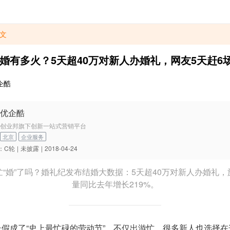
文
婚有多火？5天超40万对新人办婚礼，网友5天赶6
企酷
优企酷
创业邦旗下创新一站式营销平台
北京
企业服务
：
C轮
|
未披露
|
2018-04-24
忙“婚”了吗？婚礼纪发布结婚大数据：5天超40万对新人办婚礼，
量同比去年增长219%。
长假成了“史上最忙碌的劳动节”。不仅出游忙，很多新人也选择在