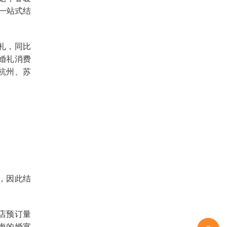
，一站式结
婚礼，同比
婚礼消费
杭州、苏
，因此结
店预订量
海的婚宴