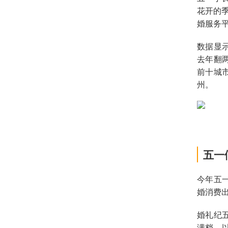
花开的季
婚服务
数据显示
去年翻
前十城
州。
五一
今年五
婚消费
婚礼纪
满档。